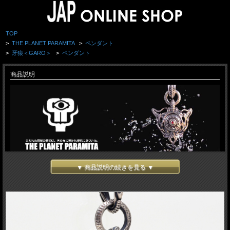
TOP
>
THE PLANET PARAMITA
>
ペンダント
>
牙狼＜GARO＞
>
ペンダント
商品説明
▼ 商品説明の続きを見る ▼