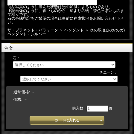
商品写真のように澄んだ状態は光の加減によるものであり、
上記画像のように、青いものから、緑よりの物、茶色っぽいものま
で様々です。
石の色味指定をご希望の場合は事前に在庫状況をお問い合わせ下さ
い。
ザ・プラネット・パラミータ ＞ ペンダント ＞ 炎の眼 (ほのおのめ)
ペンダント - シルバー
注文
石：
チエーン：
通常価格:
－
価格:
－
購入数：
個