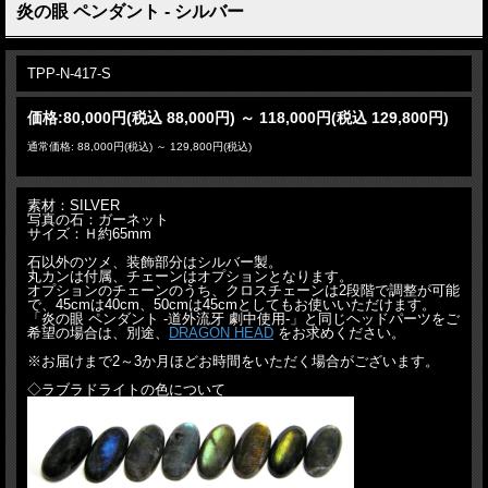
炎の眼 ペンダント - シルバー
TPP-N-417-S
価格:
80,000円
(税込 88,000円)
～
118,000円
(税込 129,800円)
通常価格: 88,000円(税込)
～
129,800円(税込)
素材：SILVER
写真の石：ガーネット
サイズ：Ｈ約65mm
石以外のツメ、装飾部分はシルバー製。
丸カンは付属、チェーンはオプションとなります。
オプションのチェーンのうち、クロスチェーンは2段階で調整が可能
で、45cmは40cm、50cmは45cmとしてもお使いいただけます。
「炎の眼 ペンダント -道外流牙 劇中使用-」と同じヘッドパーツをご
希望の場合は、別途、
DRAGON HEAD
をお求めください。
※お届けまで2～3か月ほどお時間をいただく場合がございます。
◇ラブラドライトの色について