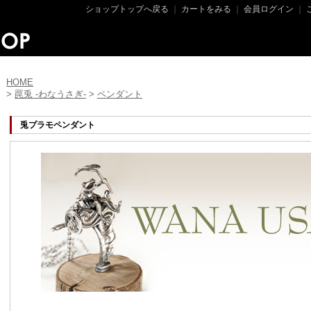
ショップトップへ戻る
｜
カートをみる
｜
会員ログイン
｜
HOME
>
罠兎 -わなうさぎ-
>
ペンダント
兎プラモペンダント