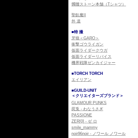
髑髏ストーン本舗（Tシャツ）
聖飢魔II
外 道
■特 撮
牙狼＜GARO＞
衝撃ゴウライガン
仮面ライダークウガ
仮面ライダーリバイス
機界戦隊ゼンカイジャー
■TORCH TORCH
エイリアン
■GUILD-UNIT
＜クリエイターズブランド＞
GLAMOUR PUNKS
罠兎 - わなうさぎ
PASSIONE
ZER[0] - ゼ ロ
smile_mammy
noir96noir - ノワール ノワール