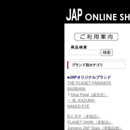
商品検索
ブランド別カテゴリ
■JAPオリジナルブランド
THE PLANET PARAMITA
BARBARA
└
Drop Petal（誕生石）
一 馬 -KAZUMA-
NAKED EYE
B.C.R.P.（革製品）
PLANET DARK（革製品）
Jumping JAP Stars（革製品他）