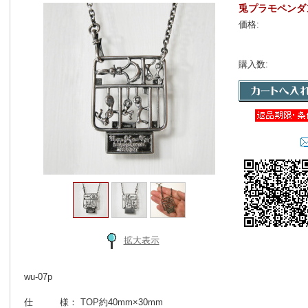
兎プラモペンダ
価格:
購入数:
拡大表示
wu-07p
仕 様： TOP約40mm×30mm