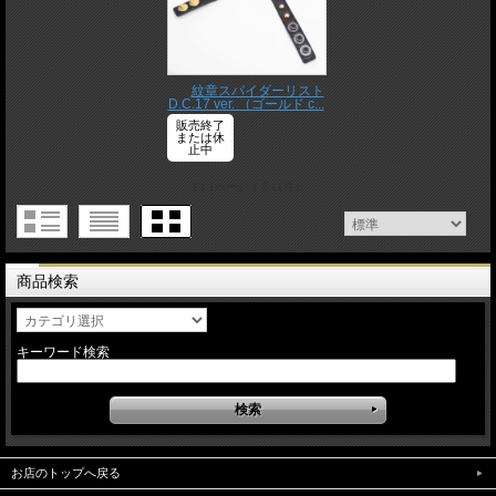
紋章スパイダーリスト
D.C.17 ver. （ゴールド c...
販売終了
または休
止中
1 / 1ページ
（全11件）
商品検索
キーワード検索
お店のトップへ戻る