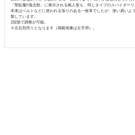
「聖飢魔II鬼念館」に展示される蝋人形も、同じタイプのスパイダー
本来はベルトなどに使われる張りのある一枚革でしたが、使い易いよ
製しています。
2段階で調整が可能。
※左右別売りとなります（掲載画像は左手用）。