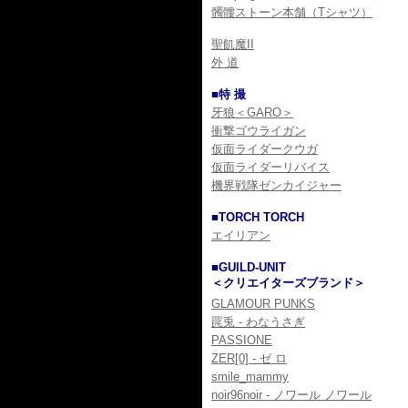
髑髏ストーン本舗（Tシャツ）
聖飢魔II
外 道
■特 撮
牙狼＜GARO＞
衝撃ゴウライガン
仮面ライダークウガ
仮面ライダーリバイス
機界戦隊ゼンカイジャー
■TORCH TORCH
エイリアン
■GUILD-UNIT
＜クリエイターズブランド＞
GLAMOUR PUNKS
罠兎 - わなうさぎ
PASSIONE
ZER[0] - ゼ ロ
smile_mammy
noir96noir - ノワール ノワール