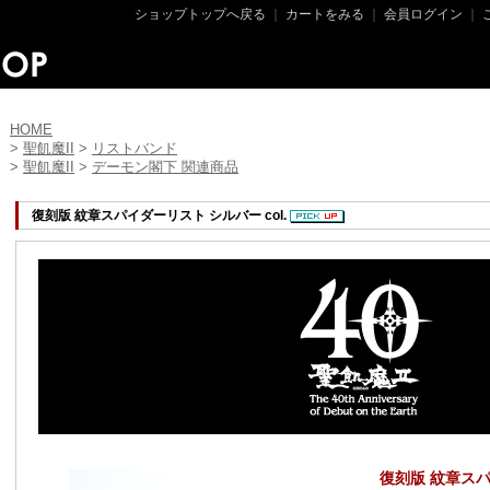
ショップトップへ戻る
｜
カートをみる
｜
会員ログイン
｜
HOME
>
聖飢魔II
>
リストバンド
>
聖飢魔II
>
デーモン閣下 関連商品
復刻版 紋章スパイダーリスト シルバー col.
復刻版 紋章スパ