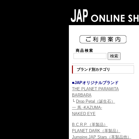
商品検索
ブランド別カテゴリ
■JAPオリジナルブランド
THE PLANET PARAMITA
BARBARA
└
Drop Petal（誕生石）
一 馬 -KAZUMA-
NAKED EYE
B.C.R.P.（革製品）
PLANET DARK（革製品）
Jumping JAP Stars（革製品他）