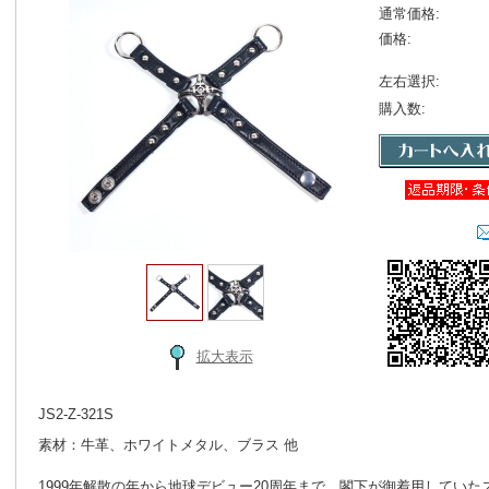
通常価格:
価格:
左右選択:
購入数:
拡大表示
JS2-Z-321S
素材：牛革、ホワイトメタル、ブラス 他
1999年解散の年から地球デビュー20周年まで、閣下が御着用してい