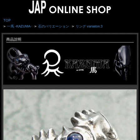
TOP
>
一馬 -KAZUMA-
>
石のバリエーション
>
リング variation.3
商品説明