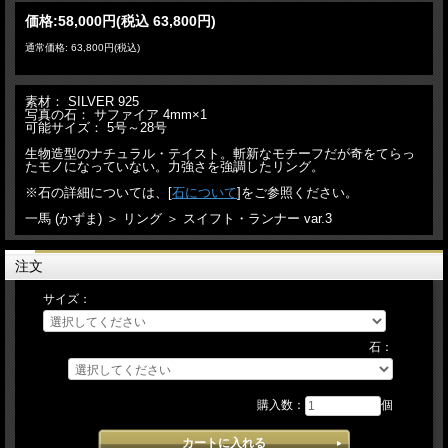
価格:
58,000円
(税込 63,800円)
通常価格: 63,800円(税込)
素材： SILVER 925
写真の石： サファイア 4mm×1
可能サイズ： 5号～28号
生物造型のナチュラル・テイスト。斬新なモチーフだが奇をてらっ
たモノになっていない。力強さを強調したリング。
※石の詳細については、[
石について
]をご参照ください。
一馬 (かずま) ＞ リング ＞ スイフト・ランナー var.3
注文
サイズ：
石：
購入数：
個