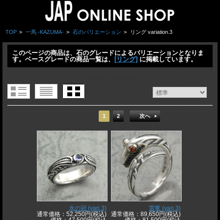
TOP
>
一馬 -KAZUMA-
>
石のバリエーション
>
リング variation.3
このページの商品は、石のグレードによるバリエーションとなりま
す。ベースグレードの商品一覧は、
[リング]
に掲載しています。
1 / 2ページ
（全46件）
1
2
次へ
水の冠 (vari.3)
雷竜 (vari.3)
通常価格：52,250円(税込)
通常価格：89,650円(税込)