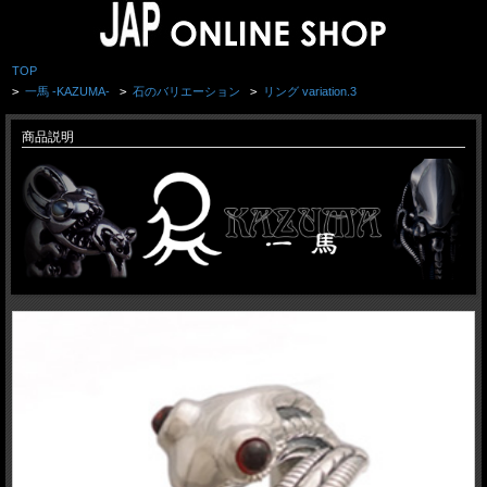
TOP
>
一馬 -KAZUMA-
>
石のバリエーション
>
リング variation.3
商品説明