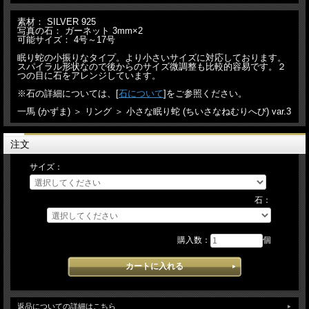
素材： SILVER 925
写真の石： ガーネット 3mm×2
可能サイズ： 4号～17号
眠り蛇の小振りなタイプ。より小さいサイズに対応しております。
スパイラル形状なので後からのサイズ微調整も比較的容易です。２
つの目に石をアレンジしています。
※石の詳細については、[
石について
]をご参照ください。
一馬 (かずま) ＞ リング ＞ 小さな眠り蛇 (ちいさなねむりへび) var.3
注文
サイズ：
石：
購入数：
個
返品についての詳細はこちら