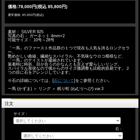
価格:
78,000円
(税込 85,800円)
通常価格: 85,800円(税込)
素材： SILVER 925
写真の石： ガーネット 4mm×2
可能サイズ： 10号～28号
「一馬」のファースト作品群の１つで現在も人気を誇るロングセラ
ー。
艶めかしい曲線、繊細なスパイラル、不気味なウロコ模様など、
「一馬」のテイストが凝縮されています。
装着時に時折、目が合うのがなんとも言えず愛らしいリング。
スパイラル形状なので後からのサイズ微調整も比較的容易です。２
つの目に石をアレンジしています。
※石の詳細については、[
石について
]をご参照ください。
一馬 (かずま) ＞ リング ＞ 眠り蛇 (ねむりへび) var.3
注文
サイズ：
石：