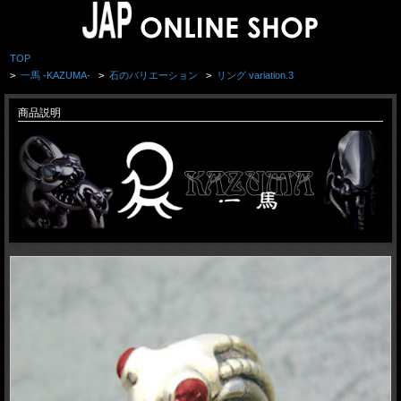
TOP
>
一馬 -KAZUMA-
>
石のバリエーション
>
リング variation.3
商品説明