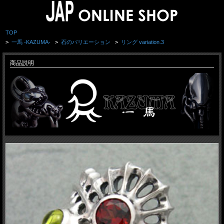
TOP
>
一馬 -KAZUMA-
>
石のバリエーション
>
リング variation.3
商品説明