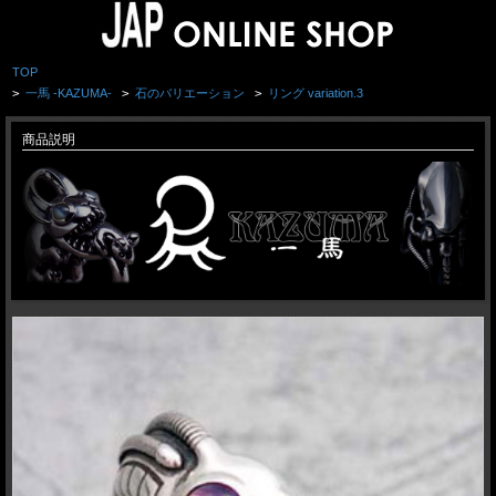
TOP
>
一馬 -KAZUMA-
>
石のバリエーション
>
リング variation.3
商品説明