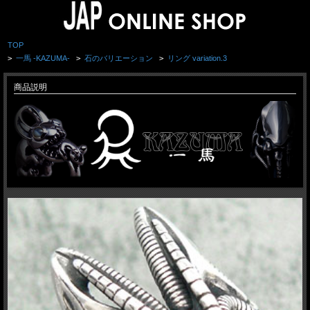
TOP
>
一馬 -KAZUMA-
>
石のバリエーション
>
リング variation.3
商品説明